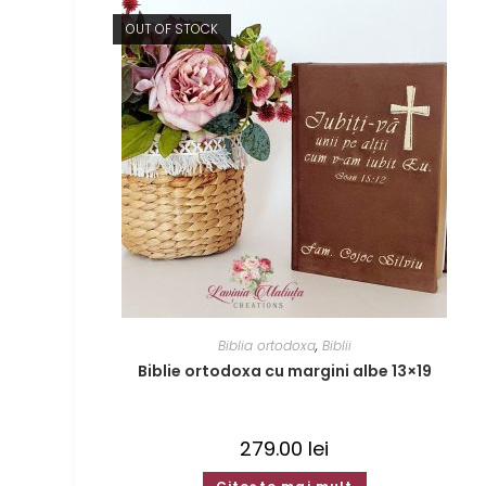
OUT OF STOCK
Biblia ortodoxa
,
Biblii
Biblie ortodoxa cu margini albe 13×19
279.00
lei