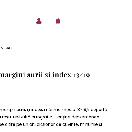
NTACT
margini aurii si index 13×19
u margini aurii, și index, mărime medie 13×18,5 copertă
u roșu, revizuită ortografic. Conține deasemenea
e citire pe un an, dicționar de cuvinte, minunile si