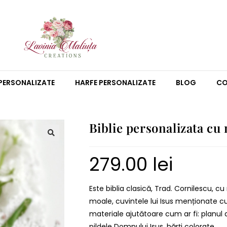
PERSONALIZATE
HARFE PERSONALIZATE
BLOG
CO
Biblie personalizata cu 
279.00
lei
Este biblia clasică, Trad. Cornilescu, c
moale, cuvintele lui Isus menționate c
materiale ajutătoare cum ar fi: planul d
pildele Domnului Isus, hărți colorate.