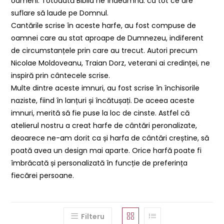
oameni. Totodată Biblia ne îndeamnă: ca tot ce are
suflare să laude pe Domnul.
Cantările scrise în aceste harfe, au fost compuse de
oamnei care au stat aproape de Dumnezeu, indiferent
de circumstanțele prin care au trecut. Autori precum
Nicolae Moldoveanu, Traian Dorz, veterani ai credinței, ne
inspiră prin cântecele scrise.
Multe dintre aceste imnuri, au fost scrise în închisorile
naziste, fiind în lanțuri și încătușați. De aceea aceste
imnuri, merită să fie puse la loc de cinste. Astfel că
atelierul nostru a creat harfe de cântări peronalizate,
deoarece ne-am dorit ca și harfa de cântări creștine, să
poată avea un design mai aparte. Orice harfă poate fi
îmbrăcată și personalizată în funcție de preferința
fiecărei persoane.
Filteru