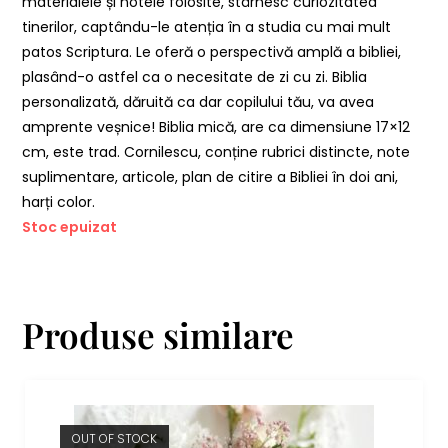
materialele și notele folosite, stârnesc curiozitatea
tinerilor, captându-le atenția în a studia cu mai mult
patos Scriptura. Le oferă o perspectivă amplă a bibliei,
plasând-o astfel ca o necesitate de zi cu zi. Biblia
personalizată, dăruită ca dar copilului tău, va avea
amprente veșnice! Biblia mică, are ca dimensiune 17×12
cm, este trad. Cornilescu, conține rubrici distincte, note
suplimentare, articole, plan de citire a Bibliei în doi ani,
harți color.
Stoc epuizat
Produse similare
OUT OF STOCK