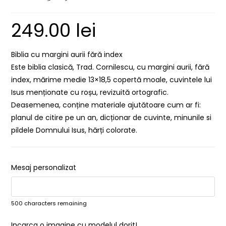
249.00
lei
Biblia cu margini aurii fără index
Este biblia clasică, Trad. Cornilescu, cu margini aurii, fără
index, mărime medie 13×18,5 copertă moale, cuvintele lui
Isus menționate cu roșu, revizuită ortografic.
Deasemenea, conține materiale ajutătoare cum ar fi:
planul de citire pe un an, dicționar de cuvinte, minunile si
pildele Domnului Isus, hărți colorate.
Mesaj personalizat
500
characters remaining
Incarca o imagine cu modelul dorit!