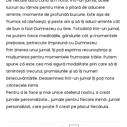
De fiecare dată când am notat într-un jurnal, acele
lucruri au rămas pentru mine o pitară de aducere
aminte, momente de profundă bucurie. Este așa de
frumos să răsfoiești, și peste ani și să îți aduci aminte cât
de bun a fost Dumnezeu cu tine. Totodată într-un jurnal,
ne putem trece meditațiile, gândurile cât și momentele
prețioase, petrecute împreună cu Dumnezeu.
Prin ținerea unui jurnal, îți poți exprima recunoștința și
mulțumirea pentru momentele frumoase trăite. Putem
spune că este cea mai sigură modalitate prin care să iți
amintești trecutul, promisiunile și să îți numeri
binecuvântările. Deasemnea într-un jurnal îți poți nota
cântecele inimii.
Pentru a le face și mai unice atelierul nostru, a creat
jurnale personalizate… jurnale pentru fiecare inimă…jurnal
personalizat, care poate fi creat pe placul fiecăruia..