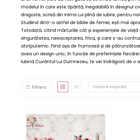
modelul în care este tipărită, inegalabilă în designul 
dragoste, scrisă din inima Lui plină de iubire, pentru no
Studiind dintr-o astfel de biblie de femei, ești mai ap
Totodată, citind mărturiile cât și experiențele de viaț
singurătatea, neeaceptarea, frica, și care s-au confru
atotputernic. Fiind așa de frumoasă și de pătrunzătoare
avea un design unic, în funcție de preferințele fiecărei
Iubind Cuvântul Lui Dumnezeu, te vei îndrăgosti de o a
Sortare implicită
Filteru