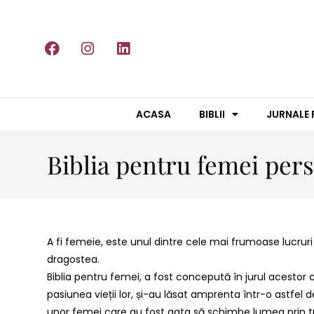
ACASA
BIBLII
JURNALE 
Biblia pentru femei pers
A fi femeie, este unul dintre cele mai frumoase lucrur
dragostea.
Biblia pentru femei, a fost concepută în jurul acestor 
pasiunea vieții lor, și-au lăsat amprenta într-o astfel 
unor femei care au fost gata să schimbe lumea prin trăi