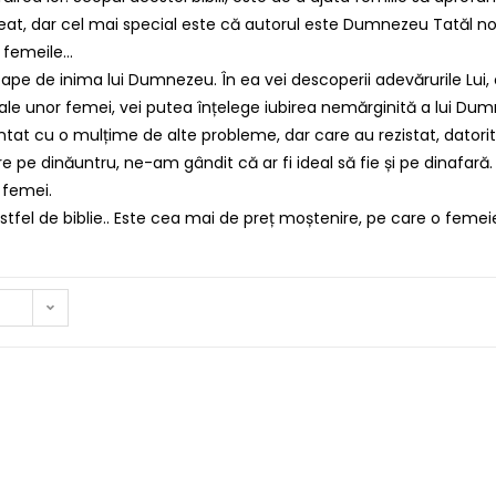
creat, dar cel mai special este că autorul este Dumnezeu Tatăl no
i femeile…
roape de inima lui Dumnezeu. În ea vei descoperii adevărurile Lui,
ă ale unor femei, vei putea înțelege iubirea nemărginită a lui Du
ntat cu o mulțime de alte probleme, dar care au rezistat, datori
 pe dinăuntru, ne-am gândit că ar fi ideal să fie și pe dinafară. 
 femei.
stfel de biblie.. Este cea mai de preț moștenire, pe care o feme