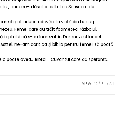
stru, care ne-a lăsat o astfel de Scrisoare de
 care iți pot aduce adevărata viață din belsug.
mnezeu. Femei care au trăit foametea, războiul,
tă faptului că s-au încrezut în Dumnezeul lor cel
Astfel, ne-am dorit ca și biblia pentru femei, să poată
ie o poate avea… Biblia … Cuvântul care dă speranță.
VIEW:
12
24
ALL