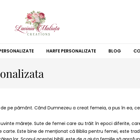
PERSONALIZATE
HARFE PERSONALIZATE
BLOG
CO
onalizata
i de pe pământ. Când Dumnezeu a creat femeia, a pus în ea, cele 
cuvinte mărețe. Sute de femei care au trăit în epoci diferite, car
de carte. Este bine de menționat că Biblia pentru femei, este trad.
rea lor. Scopul acestei biblii, este de a ajuta femiile să aprofu