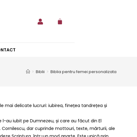
NTACT
>
Biblii
>
Biblia pentru femei personalizata
mai delicate lucruri: iubirea, finețea tandrețea și
e l-au iubit pe Dumnezeu, și care au făcut din El
 Cornilescu, dar cuprinde mottouri, texte, mărturii, ale
ndeze Scriptura, într-un mod aparte. Este unică prin